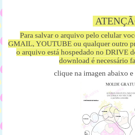
ATENÇÃ
Para salvar o arquivo pelo celular vo
GMAIL, YOUTUBE ou qualquer outro p
o arquivo está hospedado no DRIVE d
download é necessário fa
clique na imagen abaixo e