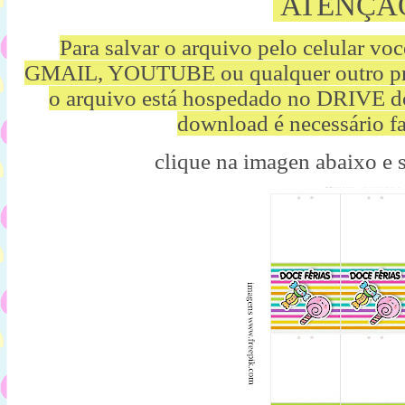
ATENÇÃ
Para salvar o arquivo pelo celular vo
GMAIL, YOUTUBE ou qualquer outro p
o arquivo está hospedado no DRIVE d
download é necessário fa
clique na imagen abaixo e 