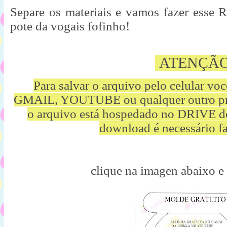
Separe os materiais e vamos fazer e
pote da vogais fofinho!
ATENÇÃ
Para salvar o arquivo pelo celular vo
GMAIL, YOUTUBE ou qualquer outro p
o arquivo está hospedado no DRIVE d
download é necessário fa
clique na imagen abaixo e