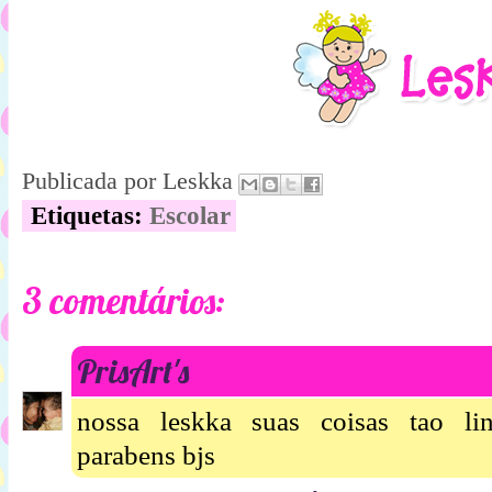
Publicada por
Leskka
Etiquetas:
Escolar
3 comentários:
PrisArt's
nossa leskka suas coisas tao lin
parabens bjs