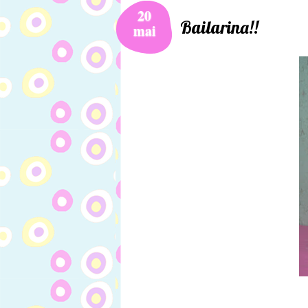
20
Bailarina!!
mai