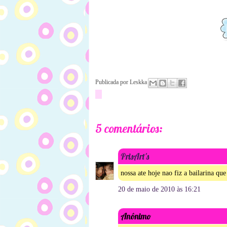
Publicada por
Leskka
5 comentários:
PrisArt's
nossa ate hoje nao fiz a bailarina qu
20 de maio de 2010 às 16:21
Anônimo