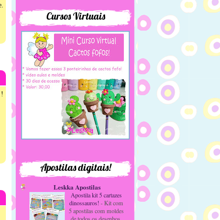
.
Cursos Virtuais
!!
Apostilas digitais!
Leskka Apostilas
Apostila kit 5 cartazes
dinossauros!
-
Kit com
5 apostilas com moldes
de todos os desenhos,