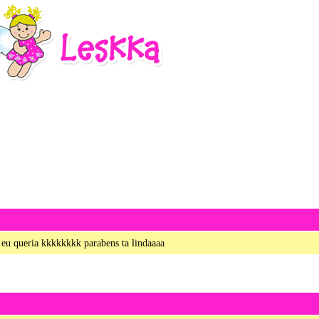
e eu queria kkkkkkkk parabens ta lindaaaa