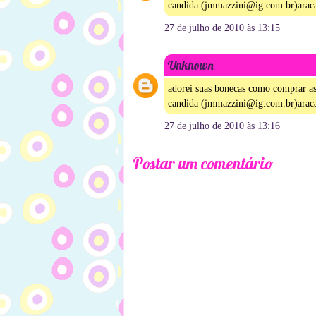
candida (jmmazzini@ig.com.br)arac
27 de julho de 2010 às 13:15
Unknown
adorei suas bonecas como comprar as
candida (jmmazzini@ig.com.br)arac
27 de julho de 2010 às 13:16
Postar um comentário