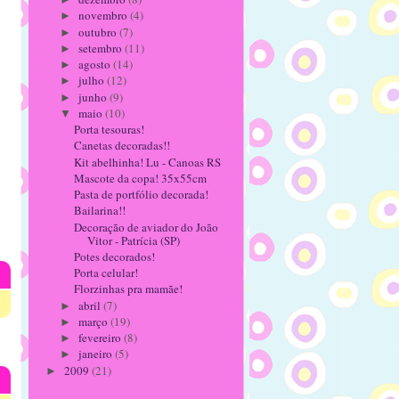
novembro
(4)
►
outubro
(7)
►
setembro
(11)
►
agosto
(14)
►
julho
(12)
►
junho
(9)
►
maio
(10)
▼
Porta tesouras!
Canetas decoradas!!
Kit abelhinha! Lu - Canoas RS
Mascote da copa! 35x55cm
Pasta de portfólio decorada!
Bailarina!!
Decoração de aviador do João
Vitor - Patrícia (SP)
Potes decorados!
Porta celular!
Florzinhas pra mamãe!
abril
(7)
►
março
(19)
►
fevereiro
(8)
►
janeiro
(5)
►
2009
(21)
►