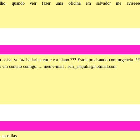
lho. quando vier fazer uma oficina em salvador me aviseeee
 coisa: vc faz bailarina em e.v.a plano ??? Estou precisando com urgencia !!!
re em contato comigo..... meu e-mail : adri_anajulia@hotmail.com
 apostilas