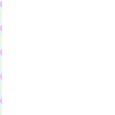
Oi meninas
Tenho duas novidades pra 
Primeira novidade é que dei uma
próxima daqui e uma das minha al
moça muito talentosa e que m
Conheci a Jacirinhaaaaaaa
Ela é uma fofa, foi um praz
Ameiiiiiiiiii
A segunda novidade é que vou na 
Estarei lá no sábado 03/07 e ficare
muitas de vcs
Estou contando os 
hauhauhuauhauhuahua
bjks e ótima se