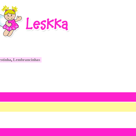
estinha
,
Lembrancinhas