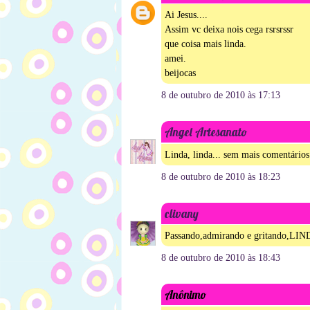
Ai Jesus....
Assim vc deixa nois cega rsrsrssr
que coisa mais linda.
amei.
beijocas
8 de outubro de 2010 às 17:13
Angel Artesanato
Linda, linda... sem mais comentários
8 de outubro de 2010 às 18:23
clivany
Passando,admirando e gritando,LI
8 de outubro de 2010 às 18:43
Anônimo