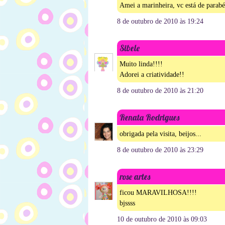
Amei a marinheira, vc está de parabé
8 de outubro de 2010 às 19:24
Sibele
Muito linda!!!!
Adorei a criatividade!!
8 de outubro de 2010 às 21:20
Renata Rodrigues
obrigada pela visita, beijos...
8 de outubro de 2010 às 23:29
rose artes
ficou MARAVILHOSA!!!!
bjssss
10 de outubro de 2010 às 09:03