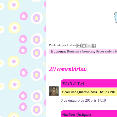
Publicada por
Leskka
Etiquetas:
Bonecas e bonecas
,
Decorando a f
20 comentários:
PRIS E.V.A
ficou linda,maravilhosa...beijos.PRI.
8 de outubro de 2010 às 17:10
Andrea Gasques