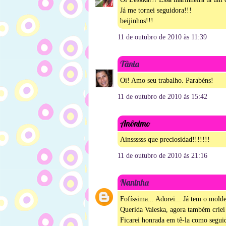
Já me tornei seguidora!!!
beijinhos!!!
11 de outubro de 2010 às 11:39
Tânia
Oi! Amo seu trabalho. Parabéns!
11 de outubro de 2010 às 15:42
Anônimo
Ainssssss que preciosidad!!!!!!!
11 de outubro de 2010 às 21:16
Naninha
Fofíssima... Adorei... Já tem o mol
Querida Valeska, agora também criei
Ficarei honrada em tê-la como seguid