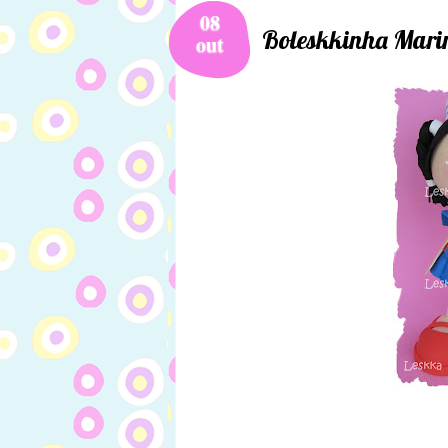
08
Boleskkinha Mari
out