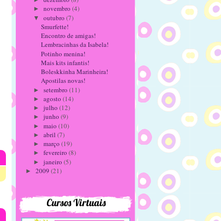
novembro
(4)
►
outubro
(7)
▼
Smurfette!
Encontro de amigas!
Lembracinhas da Isabela!
Potinho menina!
Mais kits infantis!
Boleskkinha Marinheira!
Apostilas novas!
setembro
(11)
►
agosto
(14)
►
julho
(12)
►
junho
(9)
►
maio
(10)
►
abril
(7)
►
março
(19)
►
fevereiro
(8)
►
janeiro
(5)
►
2009
(21)
►
Cursos Virtuais