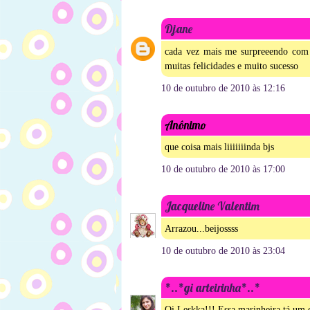
Djane
cada vez mais me surpreeendo com a
muitas felicidades e muito sucesso
10 de outubro de 2010 às 12:16
Anônimo
que coisa mais liiiiiiinda bjs
10 de outubro de 2010 às 17:00
Jacqueline Valentim
Arrazou...beijossss
10 de outubro de 2010 às 23:04
*..*gi arteirinha*..*
Oi Leskka!!! Essa marinheira tá um 