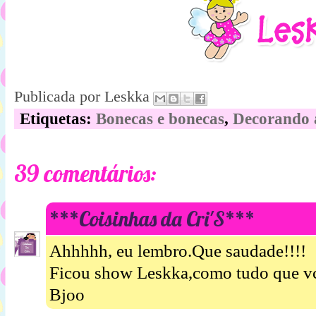
Publicada por
Leskka
Etiquetas:
Bonecas e bonecas
,
Decorando a
39 comentários:
***Coisinhas da Cri'S***
Ahhhhh, eu lembro.Que saudade!!!!
Ficou show Leskka,como tudo que vc
Bjoo