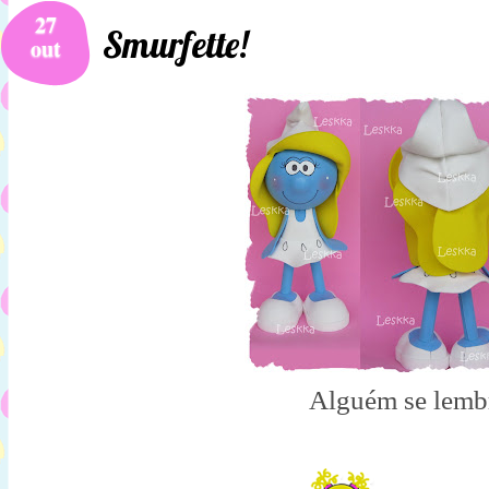
27
Smurfette!
out
Alguém se lemb