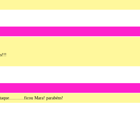
s!!!
que............ficou Mara! parabéns!