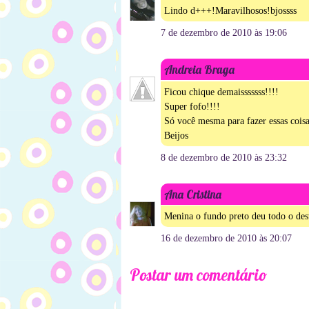
Lindo d+++!Maravilhosos!bjossss
7 de dezembro de 2010 às 19:06
Andreia Braga
Ficou chique demaisssssss!!!!
Super fofo!!!!
Só você mesma para fazer essas coisa
Beijos
8 de dezembro de 2010 às 23:32
Ana Cristina
Menina o fundo preto deu todo o desta
16 de dezembro de 2010 às 20:07
Postar um comentário