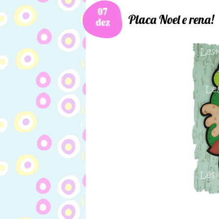
07
Placa Noel e rena!
dez