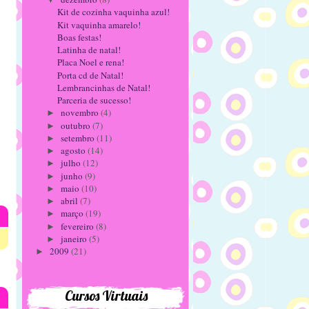
Kit de cozinha vaquinha azul!
Kit vaquinha amarelo!
Boas festas!
Latinha de natal!
Placa Noel e rena!
Porta cd de Natal!
Lembrancinhas de Natal!
Parceria de sucesso!
novembro
(4)
►
outubro
(7)
►
setembro
(11)
►
agosto
(14)
►
julho
(12)
►
junho
(9)
►
maio
(10)
►
abril
(7)
►
março
(19)
►
fevereiro
(8)
►
janeiro
(5)
►
2009
(21)
►
Cursos Virtuais