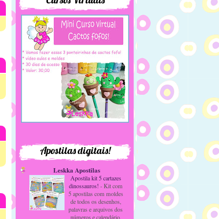
Apostilas digitais!
Leskka Apostilas
Apostila kit 5 cartazes
dinossauros!
-
Kit com
5 apostilas com moldes
de todos os desenhos,
palavras e arquivos dos
números e calendário.