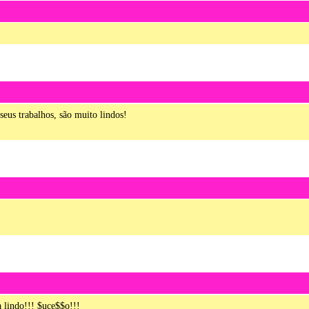
eus trabalhos, são muito lindos!
 lindo!!! $uce$$o!!!