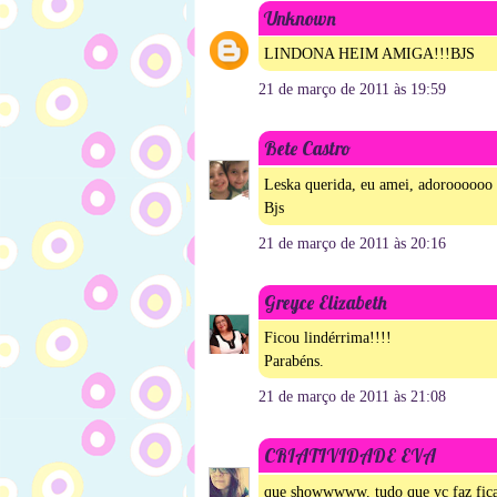
Unknown
LINDONA HEIM AMIGA!!!BJS
21 de março de 2011 às 19:59
Bete Castro
Leska querida, eu amei, adoroooooo s
Bjs
21 de março de 2011 às 20:16
Greyce Elizabeth
Ficou lindérrima!!!!
Parabéns.
21 de março de 2011 às 21:08
CRIATIVIDADE EVA
que showwwww. tudo que vc faz fica