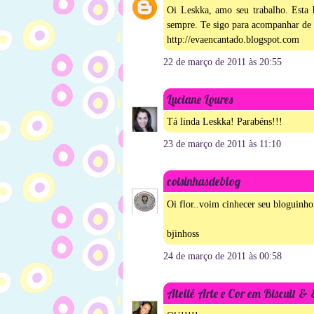
Oi Leskka, amo seu trabalho. Esta 
sempre. Te sigo para acompanhar de 
http://evaencantado.blogspot.com
22 de março de 2011 às 20:55
Luciane Loures
Tá linda Leskka! Parabéns!!!
23 de março de 2011 às 11:10
coisinhasdeblog
Oi flor..voim cinhecer seu bloguinho
bjinhoss
24 de março de 2011 às 00:58
Ateliê Arte e Cor em Biscuit &