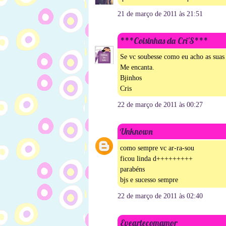
21 de março de 2011 às 21:51
***Coisinhas da Cri'S***
Se vc soubesse como eu acho as suas c
Me encanta.
Bjinhos
Cris
22 de março de 2011 às 00:27
Unknown
como sempre vc ar-ra-sou
ficou linda d+++++++++
parabéns
bjs e sucesso sempre
22 de março de 2011 às 02:40
Eveartecomamor