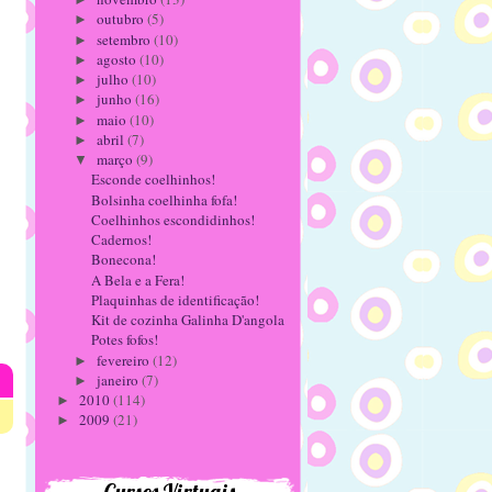
outubro
(5)
►
setembro
(10)
►
agosto
(10)
►
julho
(10)
►
junho
(16)
►
maio
(10)
►
abril
(7)
►
março
(9)
▼
Esconde coelhinhos!
Bolsinha coelhinha fofa!
Coelhinhos escondidinhos!
Cadernos!
Bonecona!
A Bela e a Fera!
Plaquinhas de identificação!
Kit de cozinha Galinha D'angola
Potes fofos!
fevereiro
(12)
►
janeiro
(7)
►
2010
(114)
►
2009
(21)
►
Cursos Virtuais