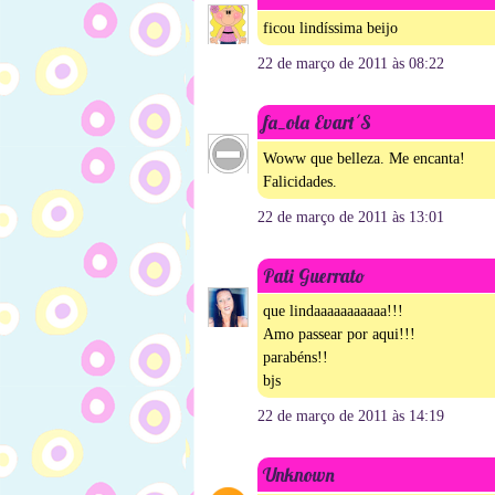
ficou lindíssima beijo
22 de março de 2011 às 08:22
fa_ola Evart´S
Woww que belleza. Me encanta!
Falicidades.
22 de março de 2011 às 13:01
Pati Guerrato
que lindaaaaaaaaaaa!!!
Amo passear por aqui!!!
parabéns!!
bjs
22 de março de 2011 às 14:19
Unknown