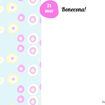
21
Bonecona!
mar
Nu