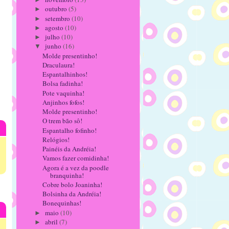
outubro
(5)
►
setembro
(10)
►
agosto
(10)
►
julho
(10)
►
junho
(16)
▼
Molde presentinho!
Draculaura!
Espantalhinhos!
Bolsa fadinha!
Pote vaquinha!
Anjinhos fofos!
Molde presentinho!
O trem bão sô!
Espantalho fofinho!
Relógios!
Painéis da Andréia!
Vamos fazer comidinha!
Agora é a vez da poodle
branquinha!
Cobre bolo Joaninha!
Bolsinha da Andréia!
Bonequinhas!
maio
(10)
►
abril
(7)
►