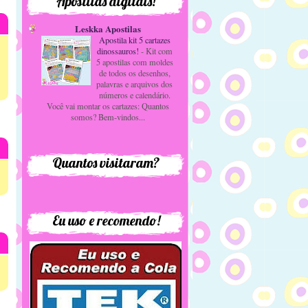
Apostilas digitais!
Leskka Apostilas
Apostila kit 5 cartazes
dinossauros!
-
Kit com
5 apostilas com moldes
de todos os desenhos,
palavras e arquivos dos
números e calendário.
Você vai montar os cartazes: Quantos
somos? Bem-vindos...
Quantos visitaram?
Eu uso e recomendo!