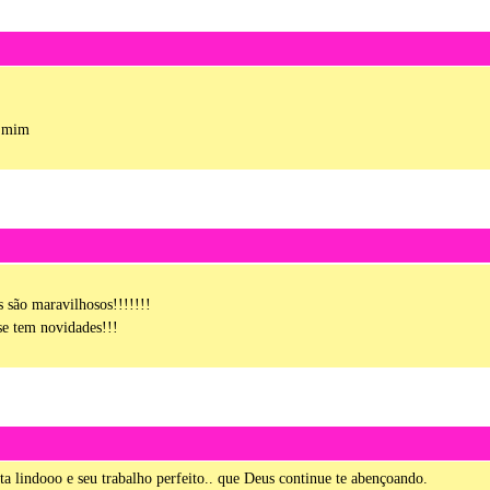
a mim
s são maravilhosos!!!!!!!
 se tem novidades!!!
sta lindooo e seu trabalho perfeito.. que Deus continue te abençoando.