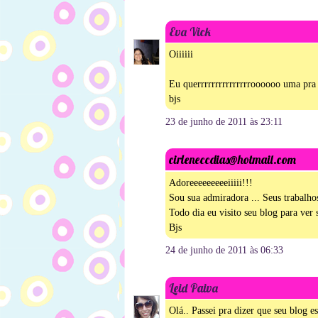
Eva Vick
Oiiiiii
Eu querrrrrrrrrrrrrrroooooo uma pr
bjs
23 de junho de 2011 às 23:11
cirleneccdias@hotmail.com
Adoreeeeeeeeeiiiii!!!
Sou sua admiradora ... Seus trabalho
Todo dia eu visito seu blog para ver
Bjs
24 de junho de 2011 às 06:33
Leid Paiva
Olá.. Passei pra dizer que seu blog e