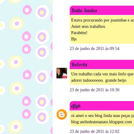
Katia Santos
Estava procurando por joaninhas e ac
Amei seus trabalhos.
Parabéns!
Bjs
23 de junho de 2011 às 09:54
Roberta
Um trabalho cada vez mais linfo que 
adorei tudooooooo. grande beijo
23 de junho de 2011 às 10:30
dfgh
oi amei o seu blog linda suas peças 
blog:ateliedeatesanato.blogspot.com
23 de junho de 2011 às 12:02