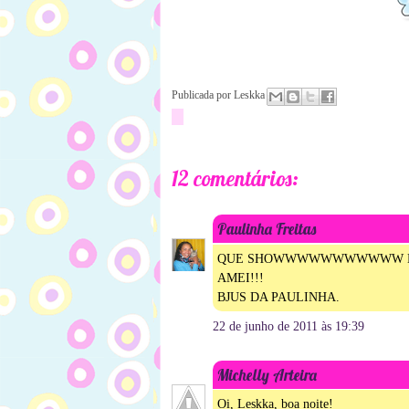
Publicada por
Leskka
12 comentários:
Paulinha Freitas
QUE SHOWWWWWWWWWWW DE
AMEI!!!
BJUS DA PAULINHA.
22 de junho de 2011 às 19:39
Michelly Arteira
Oi, Leskka, boa noite!