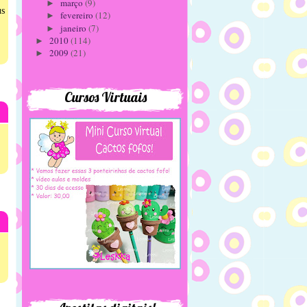
março
(9)
►
us
fevereiro
(12)
►
janeiro
(7)
►
2010
(114)
►
2009
(21)
►
Cursos Virtuais