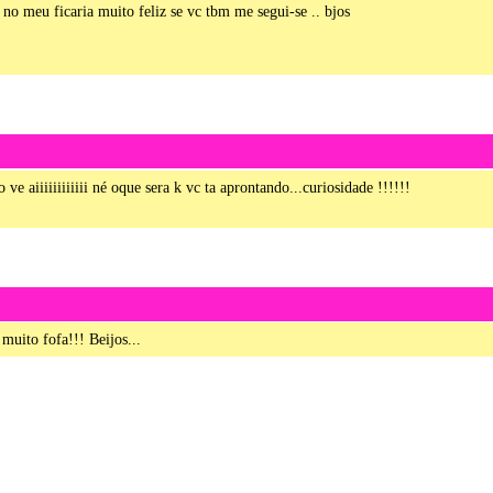
no meu ficaria muito feliz se vc tbm me segui-se .. bjos
 ve aiiiiiiiiiiii né oque sera k vc ta aprontando...curiosidade !!!!!!
uito fofa!!! Beijos...