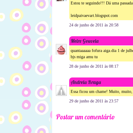
Estou te seguindo!!! Dá uma passada 
leidpaivaevart.blogspot.com
24 de junho de 2011 às 20:58
Meire Gouveia
quantaaaaaa fofura aiga.dia 1 de julho
bjs miga amu tu
28 de junho de 2011 às 08:17
Andreia Braga
Essa ficou um chame! Muito, muito, m
29 de junho de 2011 às 23:57
Postar um comentário