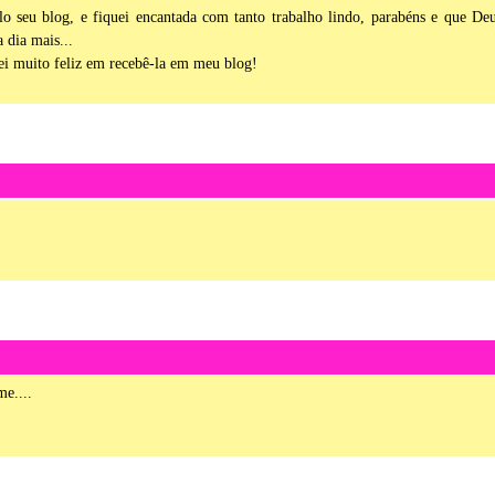
lo seu blog, e fiquei encantada com tanto trabalho lindo, parabéns e que De
 dia mais...
arei muito feliz em recebê-la em meu blog!
me....