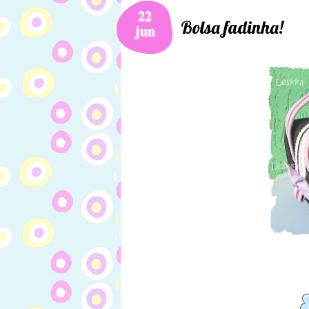
22
Bolsa fadinha!
jun