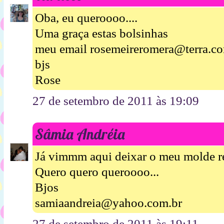
Oba, eu queroooo....
Uma graça estas bolsinhas
meu email rosemeireromera@terra.co
bjs
Rose
27 de setembro de 2011 às 19:09
Sâmia Andréia
Já vimmm aqui deixar o meu molde re
Quero quero queroooo...
Bjos
samiaandreia@yahoo.com.br
27 de setembro de 2011 às 19:11