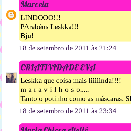
Marcela
LINDOOO!!!
PArabéns Leskka!!!
Bju!
18 de setembro de 2011 às 21:24
CRIATIVIDADE EVA
Leskka que coisa mais liiiiinda!!!!
m-a-r-a-v-i-l-h-o-s-o.....
Tanto o potinho como as máscaras.
18 de setembro de 2011 às 23:34
Maria Chicca Ateliê