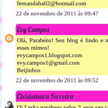
fernandaha02@hotmail.com
22 de novembro de 2011 às 09:47
Evy Campos
Olá, Parabéns! Seu blog é lindo e m
esses mimos!
evycampos1.blogspot.com
evy.campos1@gmail.com
Beijinhos
22 de novembro de 2011 às 09:52
Cleidemara Ferreira
Oi Leska parabens pelos 2 anos seu c