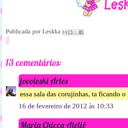
Publicada por
Leskka
13 comentários:
jovoloski Artes
essa sala das corujinhas, ta ficando 
16 de fevereiro de 2012 às 10:33
Maria Chicca Ateliê