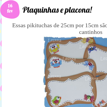
16
Plaquinhas e placona!
fev
Essas pikituchas de 25cm por 15cm são 
cantinhos