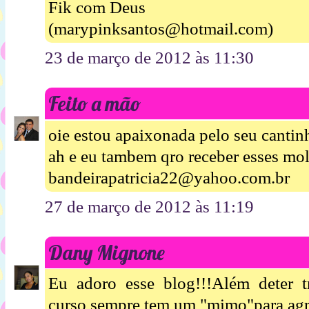
Fik com Deus
(marypinksantos@hotmail.com)
23 de março de 2012 às 11:30
Feito a mão
oie estou apaixonada pelo seu cantinho
ah e eu tambem qro receber esses mold
bandeirapatricia22@yahoo.com.br
27 de março de 2012 às 11:19
Dany Mignone
Eu adoro esse blog!!!Além deter tr
curso sempre tem um "mimo"para agrac