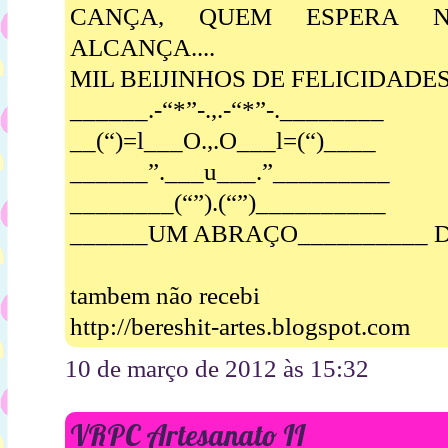
CANÇA, QUEM ESPERA 
ALCANÇA....
MIL BEIJINHOS DE FELICIDADES 
______.-“*”-.,.-“*”-.________
__(“)=l___O.,.O___l=(“)____
______”.___u___.”_________
________(“”).(“”)__________
______UM ABRAÇO__________ 
tambem não recebi
http://bereshit-artes.blogspot.com
10 de março de 2012 às 15:32
VRPC Artesanato II