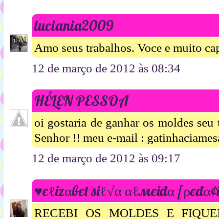
luciania2009
Amo seus trabalhos. Voce e muito cap
12 de março de 2012 às 08:34
HÉLEN PESSOA
oi gostaria de ganhar os moldes seu
Senhor !! meu e-mail : gatinhaciam
12 de março de 2012 às 09:17
♥єℓizαвєt siℓ√α αℓмєiđα [ρєđα¢i
RECEBI OS MOLDES E FIQUEI