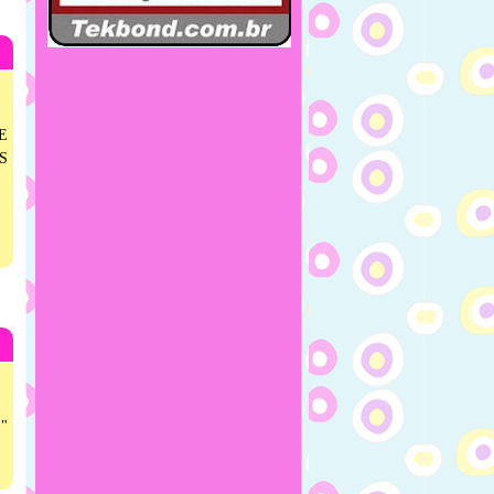
E
S
."