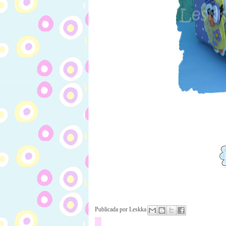
Publicada por
Leskka