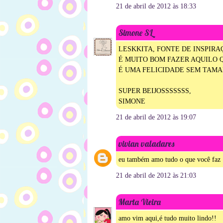
21 de abril de 2012 às 18:33
Simone SL
LESKKITA, FONTE DE INSPIRAÇ
É MUITO BOM FAZER AQUILO 
É UMA FELICIDADE SEM TAMA
SUPER BEIJOSSSSSSS,
SIMONE
21 de abril de 2012 às 19:07
vivian valadares
eu também amo tudo o que você faz
21 de abril de 2012 às 21:03
Marta Vieira
amo vim aqui,é tudo muito lindo!!