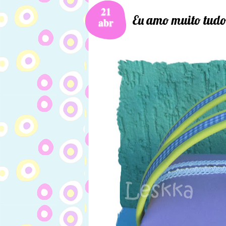
21
Eu amo muito tudo
abr