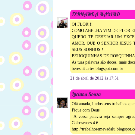
FERNANDA MAXIMO
OI FLOR!!!
COMO ABELHA VIM DE FLOR EM
QUERO TE DESEJAR UM EXCE
AMOR. QUE O SENHOR JESUS 
SEUS SONHOS!!!
BEIJOQUINHAS DE ROSQUINHAS
As tuas palavras são doces, mais do
bereshit-artes.blogspot.com.br
21 de abril de 2012 às 17:51
Luciana Souza
Olá amada, lindos seus trabalhos qu
Fique com Deus.
"A vossa palavra seja sempre agra
Colossenses 4:6
http://trabalhosemevadalu.blogspot.