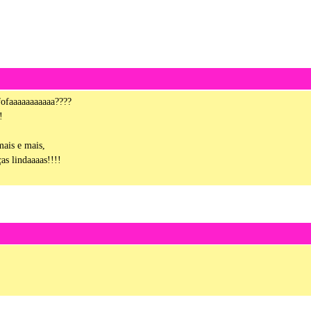
fofaaaaaaaaaaa????
!
mais e mais,
ças lindaaaas!!!!