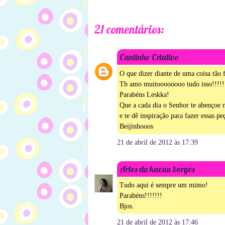
21 comentários:
Cantinho Criativo
O que dizer diante de uma coisa tão 
Tb amo muitoooooooo tudo isso!!!!!
Parabéns Leskka!
Que a cada dia o Senhor te abençoe 
e te dê inspiração para fazer essas pe
Beijinhooos
21 de abril de 2012 às 17:39
Artes da kacau borges
Tudo aqui é sempre um mimo!
Parabéns!!!!!!!
Bjos.
21 de abril de 2012 às 17:46