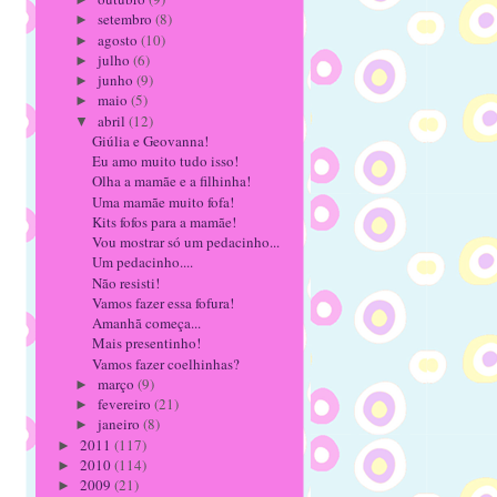
setembro
(8)
►
agosto
(10)
►
julho
(6)
►
junho
(9)
►
maio
(5)
►
abril
(12)
▼
Giúlia e Geovanna!
Eu amo muito tudo isso!
Olha a mamãe e a filhinha!
Uma mamãe muito fofa!
Kits fofos para a mamãe!
Vou mostrar só um pedacinho...
Um pedacinho....
Não resisti!
Vamos fazer essa fofura!
Amanhã começa...
Mais presentinho!
Vamos fazer coelhinhas?
março
(9)
►
fevereiro
(21)
►
janeiro
(8)
►
2011
(117)
►
2010
(114)
►
2009
(21)
►