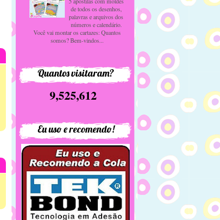
5 apostilas com moldes
de todos os desenhos,
palavras e arquivos dos
números e calendário.
Você vai montar os cartazes: Quantos
somos? Bem-vindos...
Quantos visitaram?
9,525,612
Eu uso e recomendo!