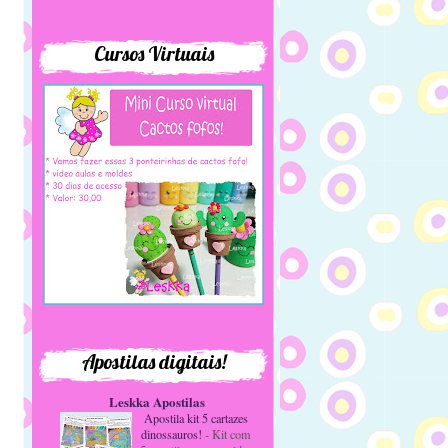
Cursos Virtuais
Apostilas digitais!
Leskka Apostilas
Apostila kit 5 cartazes
dinossauros!
-
Kit com