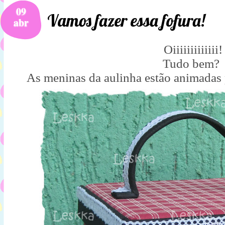
09
Vamos fazer essa fofura!
abr
Oiiiiiiiiiiiii!
Tudo bem?
As meninas da aulinha estão animadas p