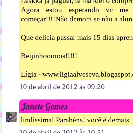
Leskka já paguei, te mandei o compro
Agora estou esperando vc me 
começar!!!!Não demora se não a alu
Que delicia passar mais 15 dias apre
Beijinhooooos!!!!!
Lígia - www.ligiaalveseva.blogaspot
10 de abril de 2012 às 09:20
Janete Gomes
lindíssima! Parabéns! você é demais
10 de abril de 2012 às 10:51