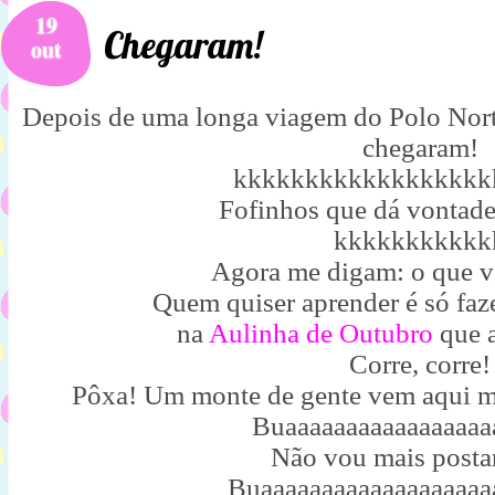
19
Chegaram!
out
Depois de uma longa viagem do Polo Norte 
chegaram!
kkkkkkkkkkkkkkkkkk
Fofinhos que dá vontade
kkkkkkkkkkk
Agora me digam: o que v
Quem quiser aprender é só faze
na
Aulinha de Outubro
que a
Corre, corre!
Pôxa! Um monte de gente vem aqui m
Buaaaaaaaaaaaaaaaaa
Não vou mais posta
Buaaaaaaaaaaaaaaaaaaa