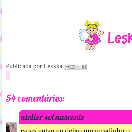
Publicada por
Leskka
54 comentários:
atelier sol nascente
rsrsrs entao eu deixo um recadinho p v