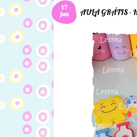
17
AULA GRÁTIS - His
jun