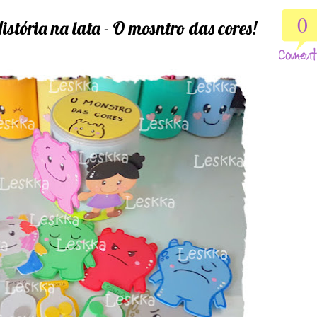
0
tória na lata - O mosntro das cores!