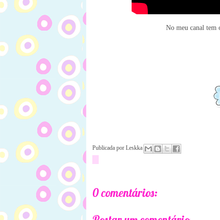
No meu canal tem o 
Publicada por
Leskka
0 comentários:
Postar um comentário