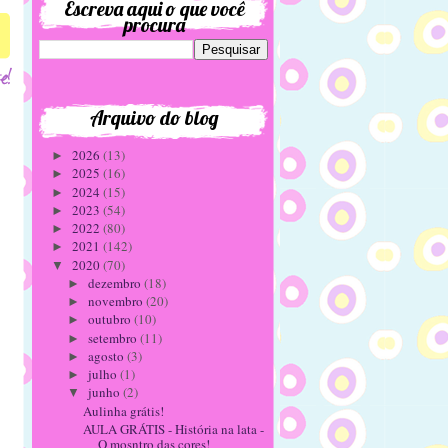
Escreva aqui o que você
procura
Arquivo do blog
2026
(13)
►
2025
(16)
►
2024
(15)
►
2023
(54)
►
2022
(80)
►
2021
(142)
►
2020
(70)
▼
dezembro
(18)
►
novembro
(20)
►
outubro
(10)
►
setembro
(11)
►
agosto
(3)
►
julho
(1)
►
junho
(2)
▼
Aulinha grátis!
AULA GRÁTIS - História na lata -
O mosntro das cores!