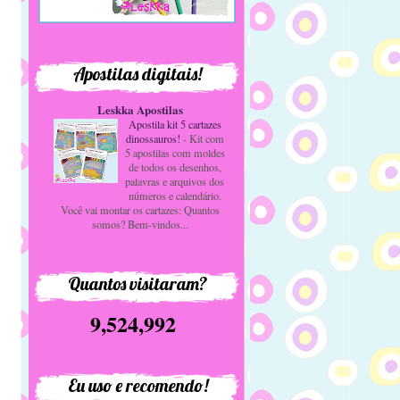
Apostilas digitais!
Leskka Apostilas
Apostila kit 5 cartazes
dinossauros!
-
Kit com
5 apostilas com moldes
de todos os desenhos,
palavras e arquivos dos
números e calendário.
Você vai montar os cartazes: Quantos
somos? Bem-vindos...
Quantos visitaram?
9,524,992
Eu uso e recomendo!