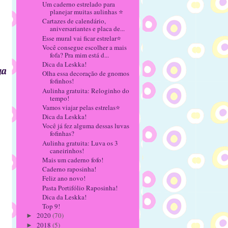
Um caderno estrelado para
planejar muitas aulinhas ⭐
Cartazes de calendário,
aniversariantes e placa de...
Esse mural vai ficar estrelar⭐
Você consegue escolher a mais
fofa? Pra mim está d...
Dica da Leskka!
ga
Olha essa decoração de gnomos
fofinhos!
Aulinha gratuita: Reloginho do
tempo!
Vamos viajar pelas estrelas⭐
Dica da Leskka!
Você já fez alguma dessas luvas
fofinhas?
Aulinha gratuita: Luva os 3
caneirinhos!
Mais um caderno fofo!
Caderno raposinha!
Feliz ano novo!
Pasta Portifólio Raposinha!
Dica da Leskka!
Top 9!
2020
(70)
►
2018
(5)
►