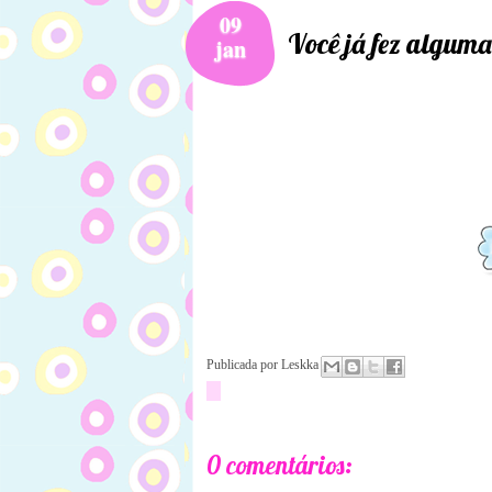
09
Você já fez alguma
jan
Publicada por
Leskka
0 comentários: