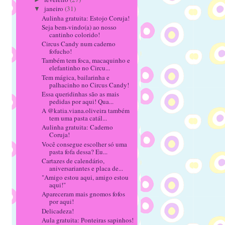
janeiro
(31)
▼
Aulinha gratuita: Estojo Coruja!
Seja bem-vindo(a) ao nosso
cantinho colorido!
Circus Candy num caderno
fofucho!
Também tem foca, macaquinho e
elefantinho no Circu...
Tem mágica, bailarinha e
palhacinho no Circus Candy!
Essa queridinhas são as mais
pedidas por aqui! Qua...
A @katia.viana.oliveira também
tem uma pasta catál...
Aulinha gratuita: Caderno
Coruja!
Você consegue escolher só uma
pasta fofa dessa? Eu...
Cartazes de calendário,
aniversariantes e placa de...
"Amigo estou aqui, amigo estou
aqui!"
Apareceram mais gnomos fofos
por aqui!
Delicadeza!
Aula gratuita: Ponteiras sapinhos!