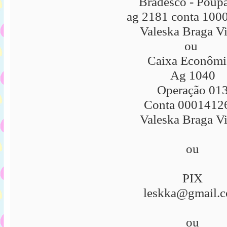
Bradesco - Poup
ag 2181 conta 100
Valeska Braga V
ou
Ca
ixa Econômi
Ag 1040
Operação 01
Conta 0001412
Valeska Braga V
ou
PIX
leskka@gmail.
ou