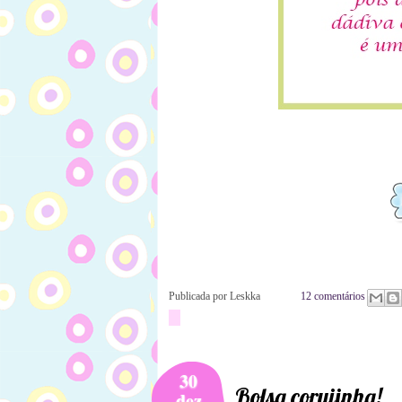
Publicada por
Leskka
12 comentários
30
Bolsa corujinha!
dez