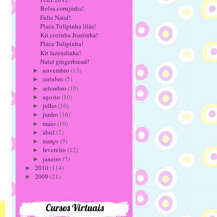
Bolsa corujinha!
Feliz Natal!
Placa Tulipinha lilás!
Kit cozinha Joaninha!
Placa Tulipinha!
Kit fazendinha!
Natal gingerbread!
novembro
(13)
►
outubro
(5)
►
setembro
(10)
►
agosto
(10)
►
julho
(10)
►
junho
(16)
►
maio
(10)
►
abril
(7)
►
março
(9)
►
fevereiro
(12)
►
janeiro
(7)
►
2010
(114)
►
2009
(21)
►
Cursos Virtuais