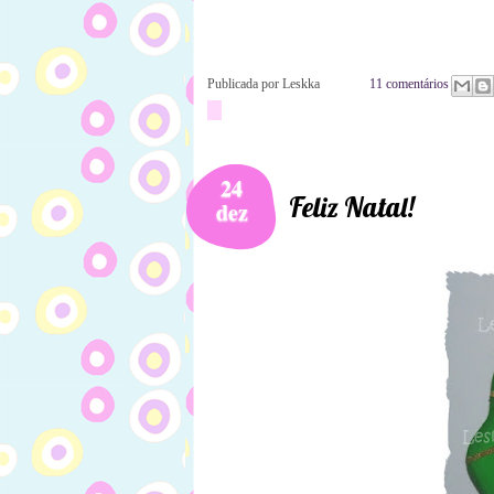
Publicada por
Leskka
11 comentários
24
Feliz Natal!
dez