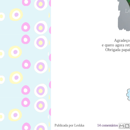
Agradeço 
e quero agora ret
Obrigada papai
Publicada por
Leskka
14 comentários