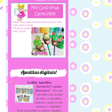
Apostilas digitais!
Leskka Apostilas
Apostila kit 5 cartazes
dinossauros!
-
Kit com
5 apostilas com moldes
de todos os desenhos,
palavras e arquivos dos
números e calendário.
Você vai montar os cartazes: Quantos