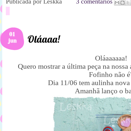
Publicada por
Leskka
3 comentários
01
Oláaaa!
jun
Oláaaaaaa!
Quero mostrar a última peça na nossa 
Fofinho não é
Dia 11/06 tem aulinha nova
Amanhã lanço o ba