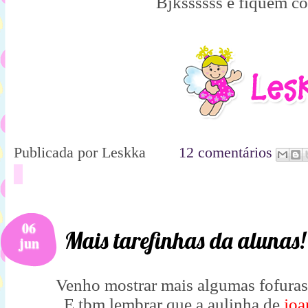
Bjkssssss e fiquem c
Publicada por
Leskka
12 comentários
06
Mais tarefinhas da alunas!
jun
Venho mostrar mais algumas fofuras
E tbm lembrar que a aulinha de
joa