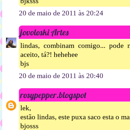
bjksss
20 de maio de 2011 às 20:24
jovoloski Artes
lindas, combinam comigo... pode 
aceito, tá?! hehehee
bjs
20 de maio de 2011 às 20:40
rosypepper.blogspot
lek,
estão lindas, este puxa saco esta o m
bjosss