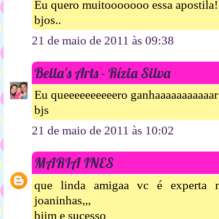
Eu quero muitooooooo essa apostila!
bjos..
21 de maio de 2011 às 09:38
Bella's Arts - Rízia Silva
Eu queeeeeeeeeero ganhaaaaaaaaaaar!
bjs
21 de maio de 2011 às 10:02
MARIA INES
que linda amigaa vc é experta m
joaninhas,,,
bjim e sucesso