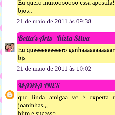
Eu quero muitooooooo essa apostila!
bjos..
21 de maio de 2011 às 09:38
Bella's Arts - Rízia Silva
Eu queeeeeeeeeero ganhaaaaaaaaaaar!
bjs
21 de maio de 2011 às 10:02
MARIA INES
que linda amigaa vc é experta m
joaninhas,,,
bjim e sucesso