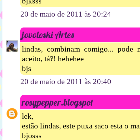
bjksss
20 de maio de 2011 às 20:24
jovoloski Artes
lindas, combinam comigo... pode 
aceito, tá?! hehehee
bjs
20 de maio de 2011 às 20:40
rosypepper.blogspot
lek,
estão lindas, este puxa saco esta o m
bjosss