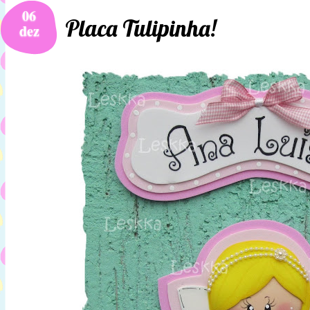
06
Placa Tulipinha!
dez