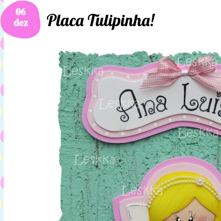
06
Placa Tulipinha!
dez