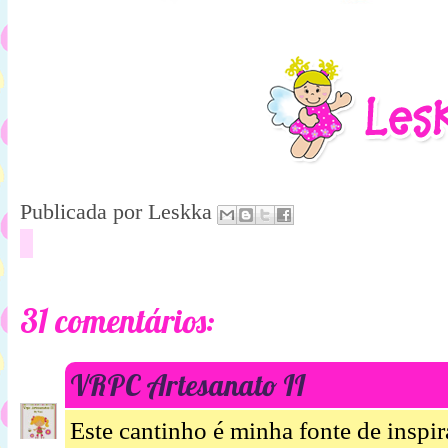
Publicada por
Leskka
31 comentários:
VRPC Artesanato II
Este cantinho é minha fonte de inspir