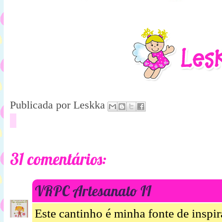
Publicada por
Leskka
31 comentários:
VRPC Artesanato II
Este cantinho é minha fonte de inspir