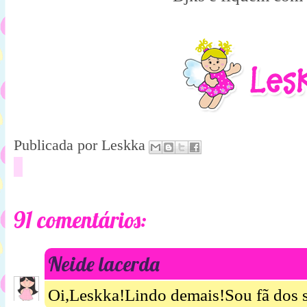
Publicada por
Leskka
91 comentários:
Neide lacerda
Oi,Leskka!Lindo demais!Sou fã dos s