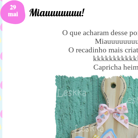
29
Miauuuuuuu!
mai
O que acharam desse po
Miauuuuuuu
O recadinho mais criat
kkkkkkkkkkk
Capricha heim