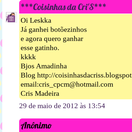
***Coisinhas da Cri'S***
Oi Leskka
Já ganhei botõezinhos
e agora quero ganhar
esse gatinho.
kkkk
Bjos Amadinha
Blog http://coisinhasdacriss.blogspo
email:cris_cpcm@hotmail.com
Cris Madeira
29 de maio de 2012 às 13:54
Anônimo