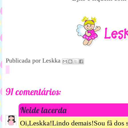
Publicada por
Leskka
91 comentários:
Neide lacerda
Oi,Leskka!Lindo demais!Sou fã dos s