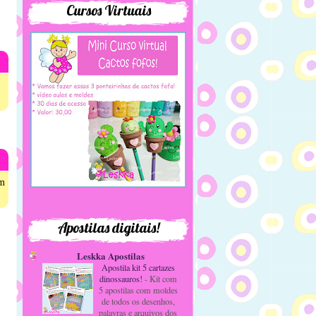
Cursos Virtuais
am
Apostilas digitais!
Leskka Apostilas
Apostila kit 5 cartazes
dinossauros!
-
Kit com
5 apostilas com moldes
de todos os desenhos,
palavras e arquivos dos