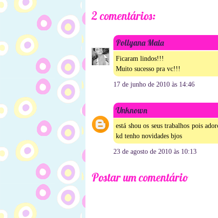
2 comentários:
Pollyana Maia
Ficaram lindos!!!
Muito sucesso pra vc!!!
17 de junho de 2010 às 14:46
Unknown
está shou os seus trabalhos pois ado
kd tenho novidades bjos
23 de agosto de 2010 às 10:13
Postar um comentário