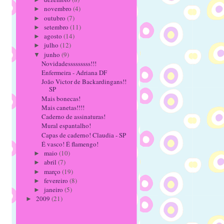
novembro
(4)
►
outubro
(7)
►
setembro
(11)
►
agosto
(14)
►
julho
(12)
►
junho
(9)
▼
Novidadesssssssss!!!
Enfermeira - Adriana DF
João Victor de Backardingans!!
SP
Mais bonecas!
Mais canetas!!!!
Caderno de assinaturas!
Mural espantalho!
Capas de caderno! Claudia - SP
É vasco! É flamengo!
maio
(10)
►
abril
(7)
►
março
(19)
►
fevereiro
(8)
►
janeiro
(5)
►
2009
(21)
►