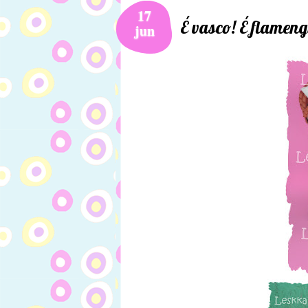
17
É vasco! É flameng
jun