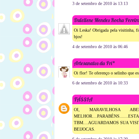
3 de setembro de 2010 às 13:13
Dulcilene Mendes Rocha Pereir
Oi Leska! Obrigada pela visitinha, 
bjos!
4 de setembro de 2010 às 06:46
Artesanatos da Pri*
Oi flor! Te oferenço o selinho que e
6 de setembro de 2010 às 10:33
TÁSSIA
OI, MARAVILHOSA A
MELHOR....PARABÉNS...
TBM....AGUARDAMOS SUA VISI
BEIJOCAS.