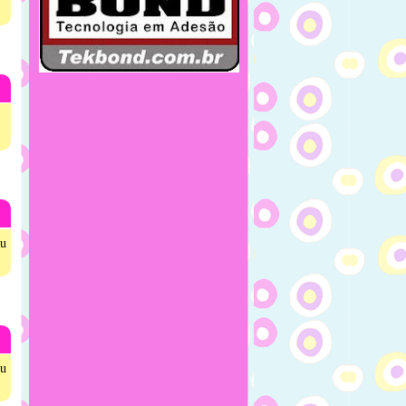
eu
eu