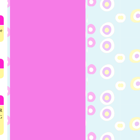
 e
R
G