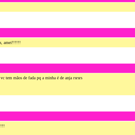
 amei!!!!!!
c tem mãos de fada pq a minha é de anja rsrsrs
!!!