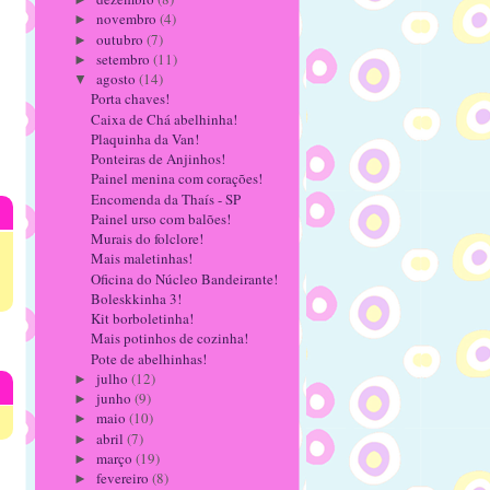
novembro
(4)
►
outubro
(7)
►
setembro
(11)
►
agosto
(14)
▼
Porta chaves!
Caixa de Chá abelhinha!
Plaquinha da Van!
Ponteiras de Anjinhos!
Painel menina com corações!
Encomenda da Thaís - SP
Painel urso com balões!
Murais do folclore!
Mais maletinhas!
Oficina do Núcleo Bandeirante!
Boleskkinha 3!
Kit borboletinha!
Mais potinhos de cozinha!
Pote de abelhinhas!
julho
(12)
►
junho
(9)
►
maio
(10)
►
abril
(7)
►
março
(19)
►
fevereiro
(8)
►