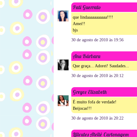
Pati Guerrato
que lindaaaaaaaaaaa!!!!
Amei!!
bjs
30 de agosto de 2010 às 19:56
Ana Bárbara
Que graça... Adorei! Saudades...
30 de agosto de 2010 às 20:12
Greyce Elizabeth
É muito fofa de verdade!
Beijocas!!!
30 de agosto de 2010 às 20:22
Lilicutes Ateliê Cartonagem