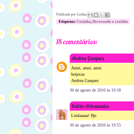
Publicada por
Leskka
Etiquetas:
Cozinha
,
Decorando a cozinha
18 comentários:
Andrea Gasques
Amei, amei, amei.
beijocas
Andrea Gasques
30 de agosto de 2010 às 19:18
Dribbs Artesanatos
Lindaaaaa! Bjs
30 de agosto de 2010 às 19:55