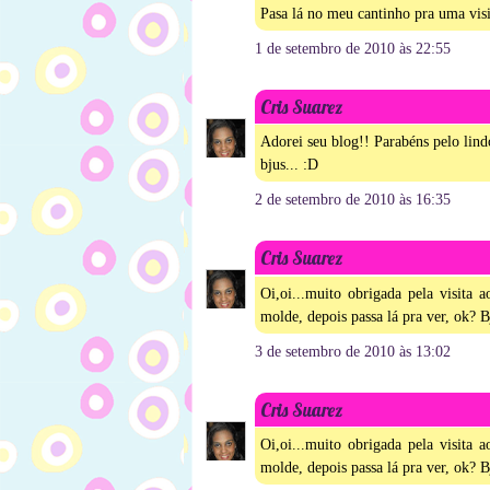
Pasa lá no meu cantinho pra uma visi
1 de setembro de 2010 às 22:55
Cris Suarez
Adorei seu blog!! Parabéns pelo lind
bjus... :D
2 de setembro de 2010 às 16:35
Cris Suarez
Oi,oi...muito obrigada pela visita
molde, depois passa lá pra ver, ok? B
3 de setembro de 2010 às 13:02
Cris Suarez
Oi,oi...muito obrigada pela visita
molde, depois passa lá pra ver, ok? B