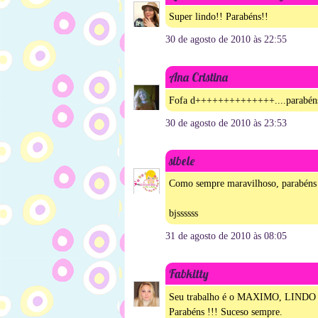
Super lindo!! Parabéns!!
30 de agosto de 2010 às 22:55
Ana Cristina
Fofa d++++++++++++++....parabéns,
30 de agosto de 2010 às 23:53
sibele
Como sempre maravilhoso, parabéns v
bjssssss
31 de agosto de 2010 às 08:05
Fabkitty
Seu trabalho é o MAXIMO, LINDO 
Parabéns !!! Suceso sempre.