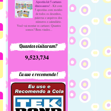
Apostila kit 5 cartazes
dinossauros!
-
Kit com
5 apostilas com moldes
de todos os desenhos,
palavras e arquivos dos
números e calendário.
Você vai montar os cartazes: Quantos
somos? Bem-vindos...
Quantos visitaram?
9,523,734
Eu uso e recomendo!