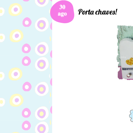
30
Porta chaves!
ago