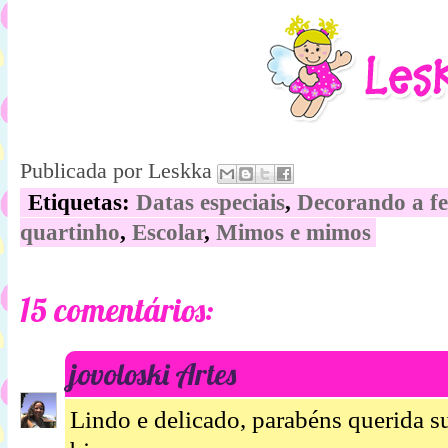
Publicada por
Leskka
Etiquetas:
Datas especiais
,
Decorando a fe
quartinho
,
Escolar
,
Mimos e mimos
15 comentários:
jovoloski Artes
Lindo e delicado, parabéns querida s