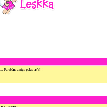
... Parabéns amiga pelas art's!!!