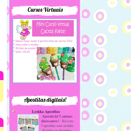
Cursos Virtuais
Apostilas digitais!
Leskka Apostilas
Apostila kit 5 cartazes
dinossauros!
-
Kit com
5 apostilas com moldes
de todos os desenhos,