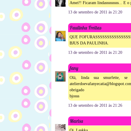
Amei!! Ficaram lindasssssssss... E 
13 de setembro de 2011 às 21:20
Paulinha Freitas
QUE FOFURASSSSSSSSSSSSSSSSS
BJUS DA PAULINHA.
13 de setembro de 2011 às 21:20
fany
Olá, linda sua smurfette, s
atelierdoevafanyecatia@blogspot.co
obrigado
bjosss
13 de setembro de 2011 às 21:26
Marisa
Oi, Leskka....