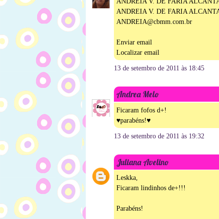
ANDREIA V. DE FARIA ALCANT
ANDREIA V. DE FARIA ALCANT
ANDREIA@cbmm.com.br
Enviar email
Localizar email
13 de setembro de 2011 às 18:45
Andrea Melo
Ficaram fofos d+!
♥parabéns!♥
13 de setembro de 2011 às 19:32
Juliana Avelino
Leskka,
Ficaram lindinhos de+!!!
Parabéns!