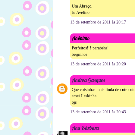
Um Abraço,
Ju Avelino
13 de setembro de 2011 às 20:17
Anônimo
Perfeitos!!! parabéns!
beijinhos
13 de setembro de 2011 às 20:20
Andrea Gasques
Que coisinhas mais linda de cute cute
amei Leskinha.
bjs
13 de setembro de 2011 às 20:43
Ana Bárbara