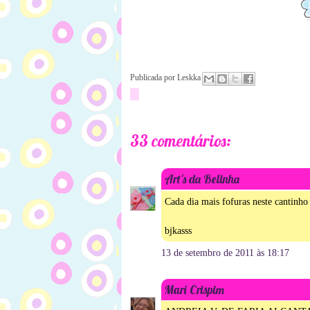
Publicada por
Leskka
33 comentários:
Art's da Belinha
Cada dia mais fofuras neste cantinho 
bjkasss
13 de setembro de 2011 às 18:17
Mari Crispim