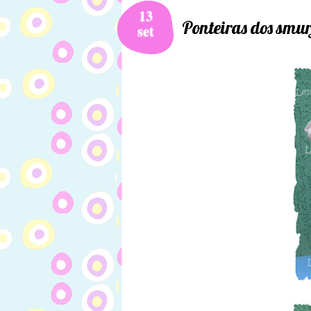
13
Ponteiras dos smur
set