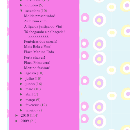
outubro
(5)
►
setembro
(10)
▼
Molde presentinho!
Zum zum zum!
A liga da justiça do Vini!
Tá chegando a palhaçada!
kkkkkkkkkk
Ponteiras dos smurfs!
Mais Bela e Fera!
Placa Menina Fada
Porta chaves!
Placa Primavera!
Menino fashion!
agosto
(10)
►
julho
(10)
►
junho
(16)
►
maio
(10)
►
abril
(7)
►
março
(9)
►
fevereiro
(12)
►
janeiro
(7)
►
2010
(114)
►
2009
(21)
►