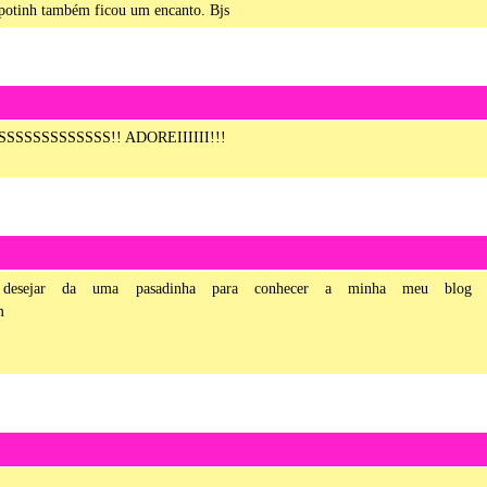
o potinh também ficou um encanto. Bjs
SSSSSSSSSSS!! ADOREIIIIII!!!
e desejar da uma pasadinha para conhecer a minha meu blog 
m