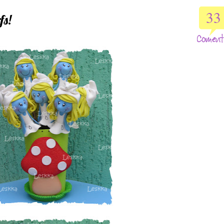
33
fs!