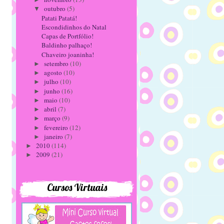
outubro
(5)
▼
Patati Patatá!
Escondidinhos do Natal
Capas de Portfólio!
Baldinho palhaço!
Chaveiro joaninha!
setembro
(10)
►
agosto
(10)
►
julho
(10)
►
junho
(16)
►
maio
(10)
►
abril
(7)
►
março
(9)
►
fevereiro
(12)
►
janeiro
(7)
►
2010
(114)
►
2009
(21)
►
Cursos Virtuais