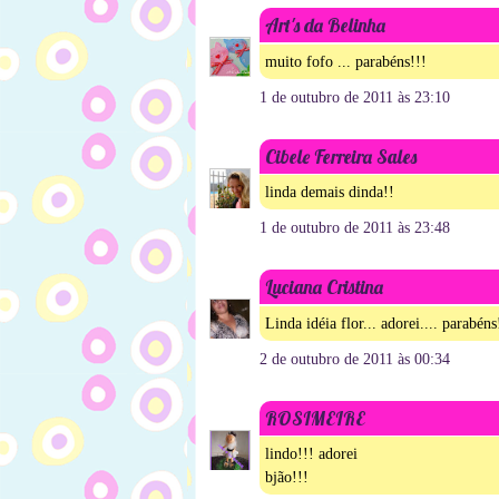
Art's da Belinha
muito fofo ... parabéns!!!
1 de outubro de 2011 às 23:10
Cibele Ferreira Sales
linda demais dinda!!
1 de outubro de 2011 às 23:48
Luciana Cristina
Linda idéia flor... adorei.... parabéns
2 de outubro de 2011 às 00:34
ROSIMEIRE
lindo!!! adorei
bjão!!!