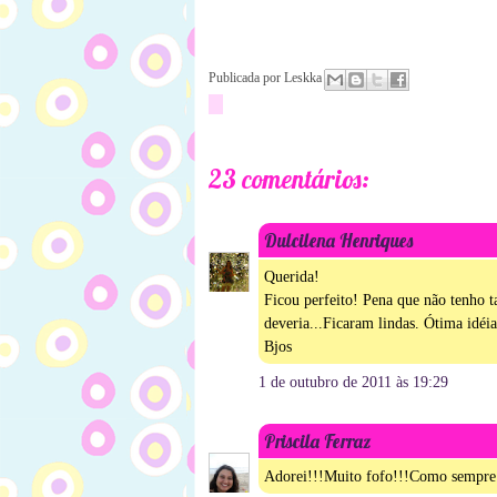
Publicada por
Leskka
23 comentários:
Dulcilena Henriques
Querida!
Ficou perfeito! Pena que não tenho t
deveria...Ficaram lindas. Ótima idéia
Bjos
1 de outubro de 2011 às 19:29
Priscila Ferraz
Adorei!!!Muito fofo!!!Como sempre!