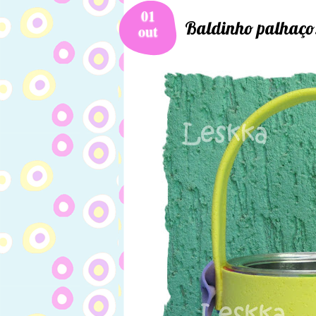
01
Baldinho palhaço
out