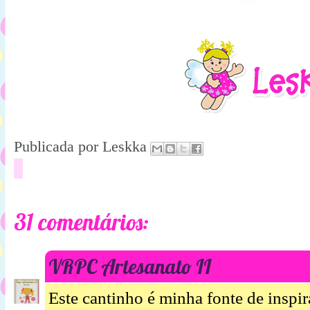
Publicada por
Leskka
31 comentários:
VRPC Artesanato II
Este cantinho é minha fonte de inspir