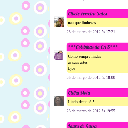
Cibele Ferreira Sales
uau que lindossss
26 de março de 2012 às 17:21
***Coisinhas da Cri'S***
Como sempre lindas
as suas artes.
Bjos
26 de março de 2012 às 18:00
Cidha Mota
Lindo demais!!!
26 de março de 2012 às 19:55
Laura de Garza