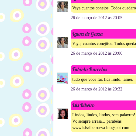
Vaya cuantos conejos. Todos quedaron
26 de março de 2012 às 20:05
Laura de Garza
Vaya, cuantos conejitos. Todos queda
26 de março de 2012 às 20:06
Fabíola Barcelos
tudo que você faz fica lindo...amei.
26 de março de 2012 às 20:32
Isis Ribeiro
Lindos, lindos, lindos, sem palavras!
Vc sempre arrasa... parabéns.
www.isisribeiroeva.blogspot.com