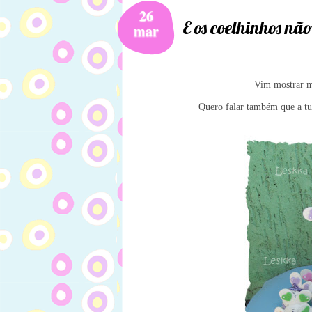
26
E os coelhinhos nã
mar
Vim mostrar ma
Quero falar também que a tu