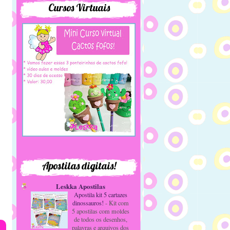
Cursos Virtuais
Apostilas digitais!
Leskka Apostilas
Apostila kit 5 cartazes
dinossauros!
-
Kit com
5 apostilas com moldes
de todos os desenhos,
palavras e arquivos dos