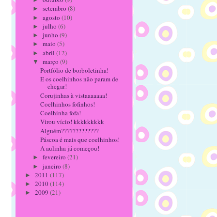
setembro
(8)
►
agosto
(10)
►
julho
(6)
►
junho
(9)
►
maio
(5)
►
abril
(12)
►
março
(9)
▼
Portfólio de borboletinha!
E os coelhinhos não param de
chegar!
Corujinhas à vistaaaaaaa!
Coelhinhos fofinhos!
Coelhinha fofa!
Virou vício! kkkkkkkkk
Alguém?????????????
Páscoa é mais que coelhinhos!
A aulinha já começou!
fevereiro
(21)
►
janeiro
(8)
►
2011
(117)
►
2010
(114)
►
2009
(21)
►