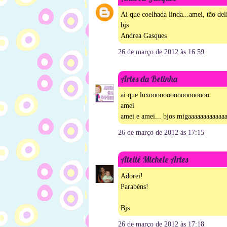
Ai que coelhada linda...amei, tão del
bjs
Andrea Gasques
26 de março de 2012 às 16:59
Artes da Betinha
ai que luxooooooooooooooooo
amei
amei e amei... bjos migaaaaaaaaaaaa
26 de março de 2012 às 17:15
Ateliê Michele Artes
Adorei!
Parabéns!
Bjs
26 de março de 2012 às 17:18