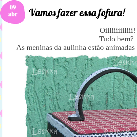
09
Vamos fazer essa fofura!
abr
Oiiiiiiiiiiiii!
Tudo bem?
As meninas da aulinha estão animadas p