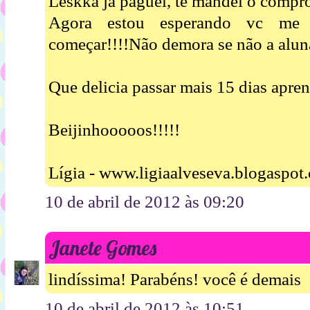
Leskka já paguei, te mandei o compro
Agora estou esperando vc me 
começar!!!!Não demora se não a alu
Que delicia passar mais 15 dias apre
Beijinhooooos!!!!!
Lígia - www.ligiaalveseva.blogaspot
10 de abril de 2012 às 09:20
Janete Gomes
lindíssima! Parabéns! você é demais
10 de abril de 2012 às 10:51