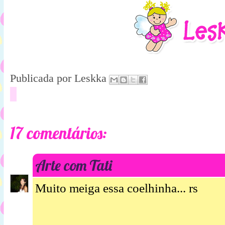
Publicada por
Leskka
17 comentários:
Arte com Tati
Muito meiga essa coelhinha... rs