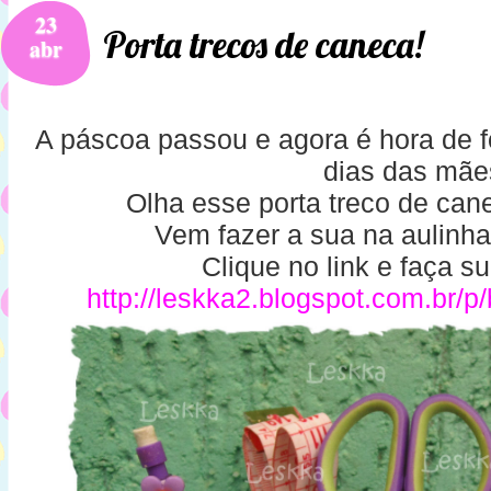
23
Porta trecos de caneca!
abr
A páscoa passou e agora é hora de 
dias das mãe
Olha esse porta treco de can
Vem fazer a sua na aulinha v
Clique no link e faça su
http://leskka2.blogspot.com.br/