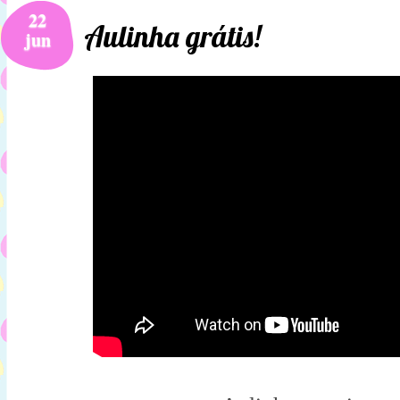
22
Aulinha grátis!
jun