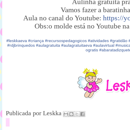
Aulinha gratuita pr
Vamos fazer a baratinha
Aula no canal do Youtube:
https://
Obs:o molde está no Youtube na
#
leskkaeva
#
criança
#
recursospedagogicos
#
atividades
#
gratidão
#
rdjbrinquedos
#
aulagratuita
#
aulagratuitaeva
#
aulavirtual
#
musica
ogratis
#
abaratadizque
Publicada por
Leskka