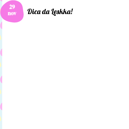
29
Dica da Leskka!
nov