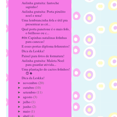
Aulinha gratuita: fantoche
sapinho!
Aulinha gratuita: Porta pirulito
noel e rena!
Uma lembrancinha fofa e útil pra
presentear as cri...
Qual porta panetone é o mais fofo,
o brilhoso ou c...
#tbt Capinhas natalinas fofinhas
para canecas!
E esses portas diploma fofurentos!
Dica da Leskka!
Painel para fotos de formatura!
Aulinha gratuita: Maleta Noel
para guardar ativida...
Uma plantação de cactos fofinhos!
😍🌵
Dica da Leskka!
novembro
(20)
►
outubro
(10)
►
setembro
(11)
►
agosto
(3)
►
julho
(1)
►
junho
(2)
►
maio
(1)
►
abril
(4)
►