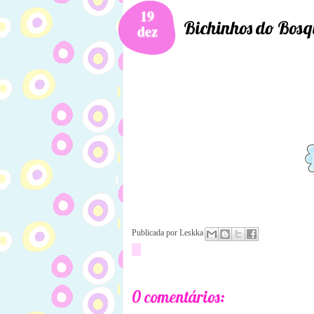
19
Bichinhos do Bosq
dez
Publicada por
Leskka
0 comentários: