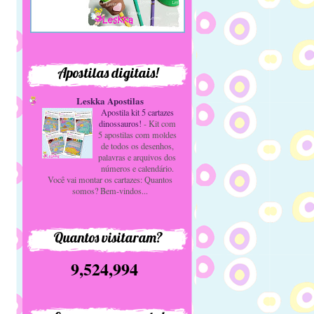
Apostilas digitais!
Leskka Apostilas
Apostila kit 5 cartazes
dinossauros!
-
Kit com
5 apostilas com moldes
de todos os desenhos,
palavras e arquivos dos
números e calendário.
Você vai montar os cartazes: Quantos
somos? Bem-vindos...
Quantos visitaram?
9,524,994