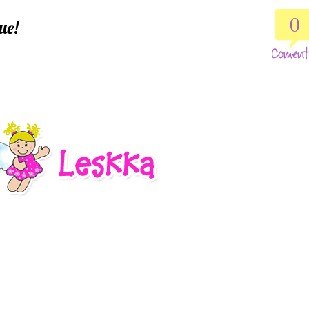
0
ue!