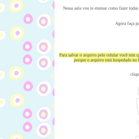
Nessa aula vou te ensinar como fazer todas a
Agora faça pa
Para salvar o arquivo pelo celular você t
porque o arquivo está hospedado no
cliq