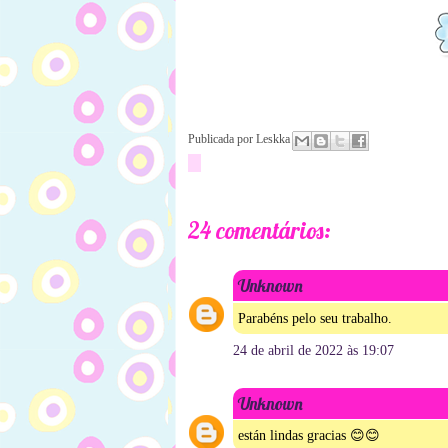
Publicada por
Leskka
24 comentários:
Unknown
Parabéns pelo seu trabalho.
24 de abril de 2022 às 19:07
Unknown
están lindas gracias 😊😊