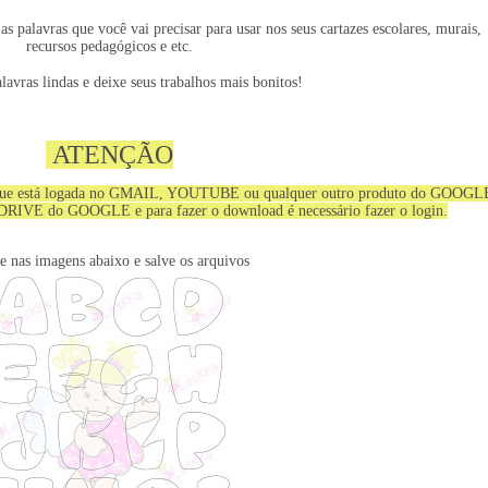
s palavras que você vai precisar para usar nos seus cartazes escolares, murais, 
recursos pedagógicos e etc.

lavras lindas e deixe seus trabalhos mais bonitos!
ATENÇÃO
em que está logada no GMAIL, YOUTUBE ou qualquer outro produto do GOOGL
 DRIVE do GOOGLE e para fazer o download é necessário fazer o login.
ue nas imagens abaixo e salve os arquivos