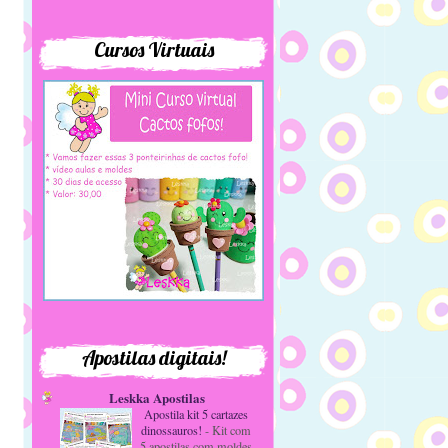
Cursos Virtuais
Apostilas digitais!
Leskka Apostilas
Apostila kit 5 cartazes
dinossauros!
-
Kit com
5 apostilas com moldes