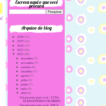
Escreva aqui o que você
procura
Arquivo do blog
2026
(13)
►
2025
(16)
►
2024
(15)
►
2023
(54)
►
2022
(80)
▼
dezembro
(7)
►
novembro
(7)
►
outubro
(8)
►
setembro
(7)
►
agosto
(7)
►
julho
(9)
►
junho
(7)
►
maio
(5)
►
abril
(6)
▼
Um presente para você - LUVA -
ELEFANTINHO COLORIDO
Um presente para você - FAÇA