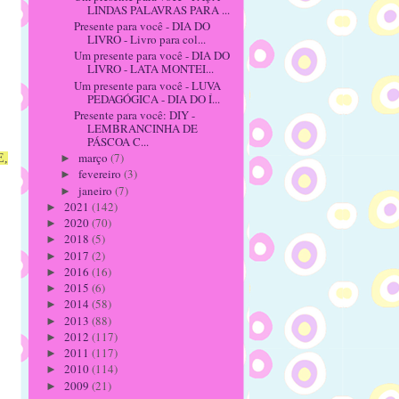
LINDAS PALAVRAS PARA ...
Presente para você - DIA DO
LIVRO - Livro para col...
Um presente para você - DIA DO
LIVRO - LATA MONTEI...
Um presente para você - LUVA
PEDAGÓGICA - DIA DO Í...
Presente para você: DIY -
LEMBRANCINHA DE
PÁSCOA C...
março
(7)
E,
►
fevereiro
(3)
►
janeiro
(7)
►
2021
(142)
►
2020
(70)
►
2018
(5)
►
2017
(2)
►
2016
(16)
►
2015
(6)
►
2014
(58)
►
2013
(88)
►
2012
(117)
►
2011
(117)
►
2010
(114)
►
2009
(21)
►