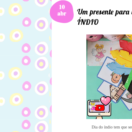
10
Um presente par
abr
ÍNDIO
Dia do índio tem que ser