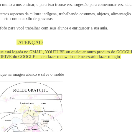
 muito a nos ensinar, e para isso trouxe essa sugestão para comemorar essa data.
versos aspectos da cultura indígena, trabalhando costumes, objetos, alimentação e
etc com o auxilo de gravuras .

fo para você trabalhar com seus alunos e enriquecer a sua aula.
ATENÇÃO
em que está logada no GMAIL, YOUTUBE ou qualquer outro produto do GOOGL
 DRIVE do GOOGLE e para fazer o download é necessário fazer o login.
ique na imagen abaixo e salve o molde