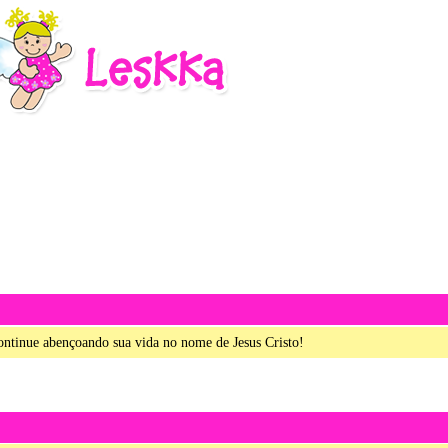
ntinue abençoando sua vida no nome de Jesus Cristo!