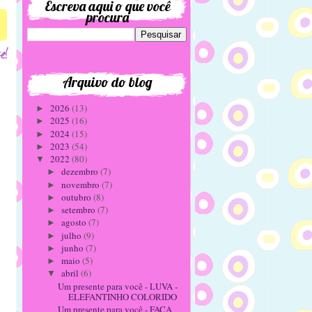
Escreva aqui o que você
procura
Arquivo do blog
2026
(13)
►
2025
(16)
►
2024
(15)
►
2023
(54)
►
2022
(80)
▼
dezembro
(7)
►
novembro
(7)
►
outubro
(8)
►
setembro
(7)
►
agosto
(7)
►
julho
(9)
►
junho
(7)
►
maio
(5)
►
abril
(6)
▼
Um presente para você - LUVA -
ELEFANTINHO COLORIDO
Um presente para você - FAÇA