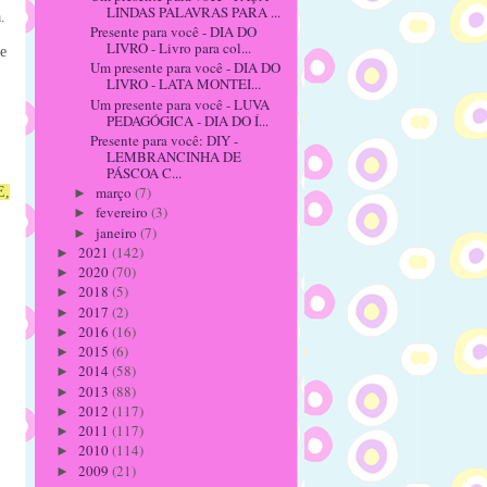
LINDAS PALAVRAS PARA ...


Presente para você - DIA DO
LIVRO - Livro para col...
 
Um presente para você - DIA DO
LIVRO - LATA MONTEI...
Um presente para você - LUVA
PEDAGÓGICA - DIA DO Í...
Presente para você: DIY -
LEMBRANCINHA DE
PÁSCOA C...
março
(7)
E,
►
fevereiro
(3)
►
janeiro
(7)
►
2021
(142)
►
2020
(70)
►
2018
(5)
►
2017
(2)
►
2016
(16)
►
2015
(6)
►
2014
(58)
►
2013
(88)
►
2012
(117)
►
2011
(117)
►
2010
(114)
►
2009
(21)
►