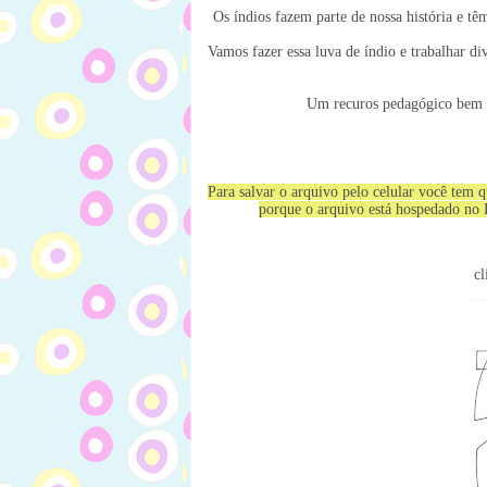
Os índios fazem parte de nossa história e têm
Vamos fazer essa luva de índio e trabalhar di
Um recuros pedagógico bem fo
Para salvar o arquivo pelo celular você t
porque o arquivo está hospedado no
cl