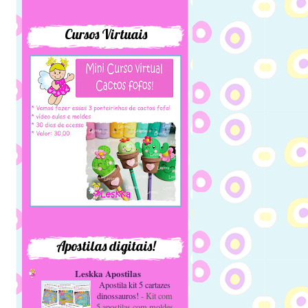
Cursos Virtuais
Apostilas digitais!
Leskka Apostilas
Apostila kit 5 cartazes
dinossauros!
-
Kit com
5 apostilas com moldes