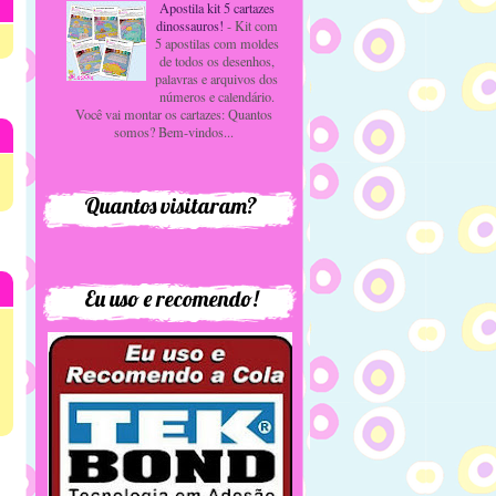
Apostila kit 5 cartazes
dinossauros!
-
Kit com
5 apostilas com moldes
de todos os desenhos,
palavras e arquivos dos
números e calendário.
Você vai montar os cartazes: Quantos
somos? Bem-vindos...
Quantos visitaram?
Eu uso e recomendo!