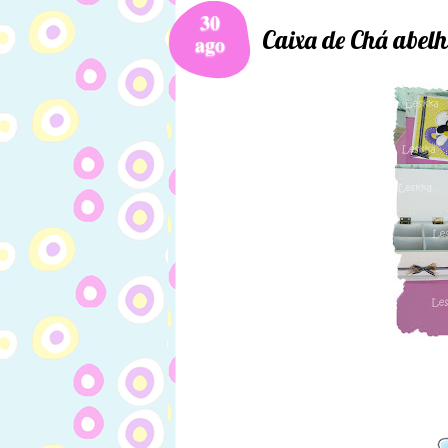
30
Caixa de Chá abel
ago