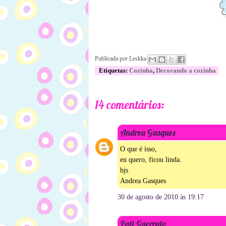
Publicada por
Leskka
Etiquetas:
Cozinha
,
Decorando a cozinha
14 comentários:
Andrea Gasques
O que é isso,
eu quero, ficou linda.
bjs
Andrea Gasques
30 de agosto de 2010 às 19:17
Pati Guerrato