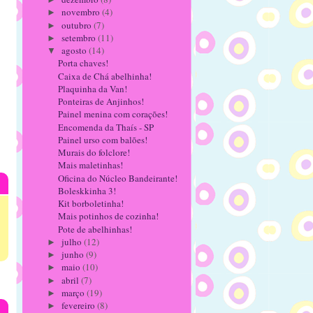
novembro
(4)
►
outubro
(7)
►
setembro
(11)
►
agosto
(14)
▼
Porta chaves!
Caixa de Chá abelhinha!
Plaquinha da Van!
Ponteiras de Anjinhos!
Painel menina com corações!
Encomenda da Thaís - SP
Painel urso com balões!
Murais do folclore!
Mais maletinhas!
Oficina do Núcleo Bandeirante!
Boleskkinha 3!
Kit borboletinha!
Mais potinhos de cozinha!
Pote de abelhinhas!
julho
(12)
►
junho
(9)
►
maio
(10)
►
abril
(7)
►
março
(19)
►
fevereiro
(8)
►