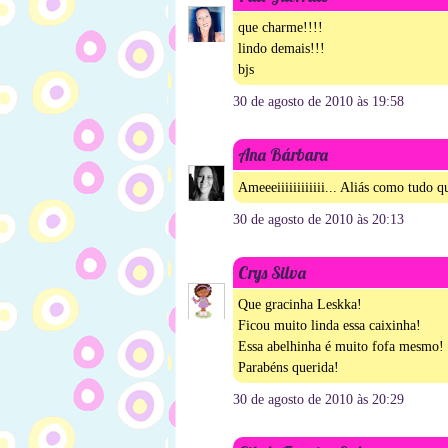
que charme!!!!
lindo demais!!!
bjs
30 de agosto de 2010 às 19:58
Ana Bárbara
Ameeeiiiiiiiiiiii... Aliás como tudo q
30 de agosto de 2010 às 20:13
Crys Silva
Que gracinha Leskka!
Ficou muito linda essa caixinha!
Essa abelhinha é muito fofa mesmo!
Parabéns querida!
30 de agosto de 2010 às 20:29