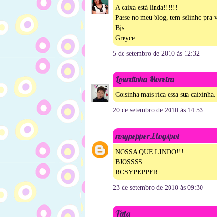
A caixa está linda!!!!!!
Passe no meu blog, tem selinho pra v
Bjs.
Greyce
5 de setembro de 2010 às 12:32
Lourdinha Moreira
Coisinha mais rica essa sua caixinha
20 de setembro de 2010 às 14:53
rosypepper.blogspot
NOSSA QUE LINDO!!!
BJOSSSS
ROSYPEPPER
23 de setembro de 2010 às 09:30
Tata