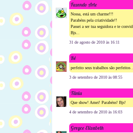
Fazendo Arte
Nossa, está um charme!!!
Parabéns pela criatividade!!
Passei a ser tua seguidora e te convid
Bjs...
31 de agosto de 2010 às 16:11
Rê
perfeito seus trabalhos são perfeito
3 de setembro de 2010 às 08:55
Tânia
Que show! Amei! Parabéns! Bjs!
4 de setembro de 2010 às 16:03
Greyce Elizabeth