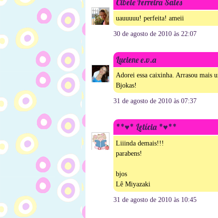
Cibele Ferreira Sales
uauuuuu! perfeita! ameii
30 de agosto de 2010 às 22:07
Luciene e.v.a
Adorei essa caixinha. Arrasou mais 
Bjokas!
31 de agosto de 2010 às 07:37
**♥* Letícia *♥**
Liiinda demais!!!
parabens!
bjos
Lê Miyazaki
31 de agosto de 2010 às 10:45