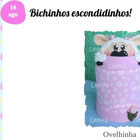
16
Bichinhos escondidinhos!
ago
Ovelhinha