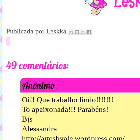
Publicada por
Leskka
49 comentários:
Anônimo
Oi!! Que trabalho lindo!!!!!!!
To apaixonada!!! Parabéns!
Bjs
Alessandra
http://artesbyale.wordpress.com/