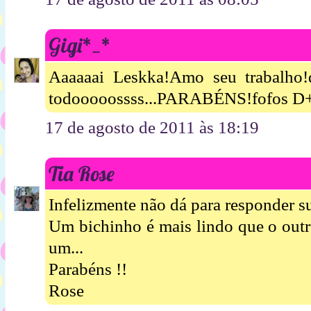
Gigi*_*
Aaaaaai Leskka!Amo seu trabalho!di
todooooossss...PARABÉNS!fofos D+
17 de agosto de 2011 às 18:19
Tia Rose
Infelizmente não dá para responder su
Um bichinho é mais lindo que o outr
um...
Parabéns !!
Rose