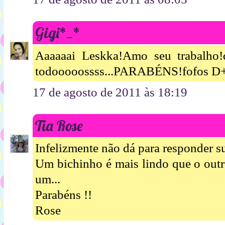
Gigi*_*
Aaaaaai Leskka!Amo seu trabalho!di
todooooossss...PARABÉNS!fofos D+
17 de agosto de 2011 às 18:19
Tia Rose
Infelizmente não dá para responder su
Um bichinho é mais lindo que o outr
um...
Parabéns !!
Rose