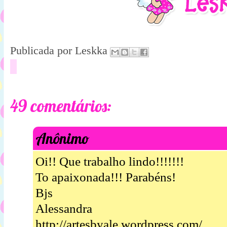
Publicada por
Leskka
49 comentários:
Anônimo
Oi!! Que trabalho lindo!!!!!!!
To apaixonada!!! Parabéns!
Bjs
Alessandra
http://artesbyale.wordpress.com/