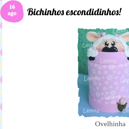
16
Bichinhos escondidinhos!
ago
Ovelhinha