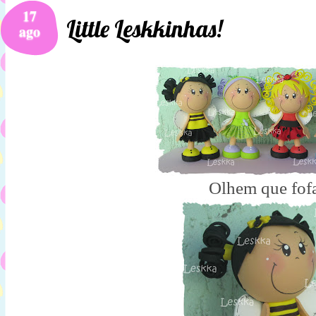
17
Little Leskkinhas!
ago
Olhem que fofa