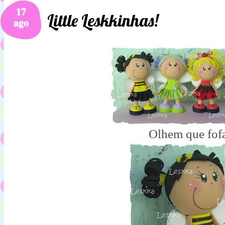
17
Little Leskkinhas!
ago
Olhem que fofa